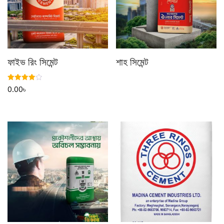
ফাইভ রিং সিমেন্ট
শাহ সিমেন্ট
Rated
0.00
৳
4.00
out of 5