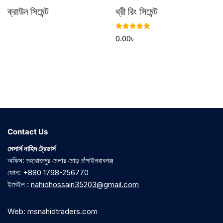
ক্রাউন সিমেন্ট
থ্রী রিং সিমেন্ট
Rated
0.00
৳
5.00
out of 5
Contact Us
মেসার্স নাহিদ ট্রেডার্স
অফিস: মহারাজপুর মেলার মোড় চাঁপাইনবাবগঞ্জ
ফোন: +880 1798-256770
ইমেইল :
nahidhossain35203@gmail.com
Web: msnahidtraders.com