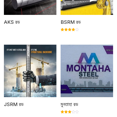
AKS রড
BSRM রড
Rated
4.00
out of 5
JSRM রড
মুনতাহা রড
Rated