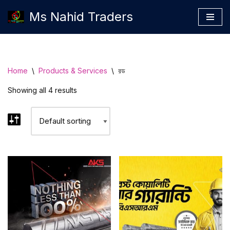
Ms Nahid Traders
Skip
to
content
Home
\
Products & Services
\
রড
Showing all 4 results