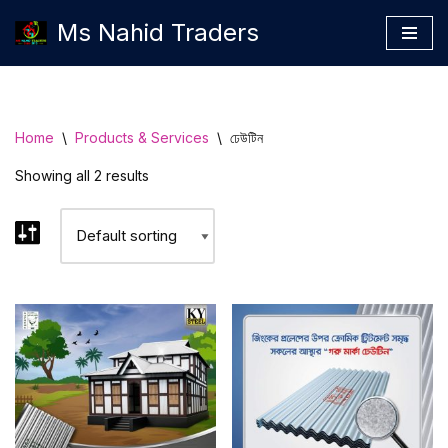
Ms Nahid Traders
Skip
to
content
Home
\
Products & Services
\
ঢেউটিন
Showing all 2 results